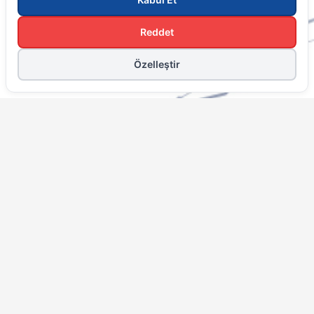
Hakkımızda
Hedeflerimiz
Değerlerimiz
Kurumsal Hizmetler
Mice
Kurumsal Seyahat Hizmetleri
Toplantı Ve Etkinlik
Kongre Fuar Hizmetleri
Hızlı Menü