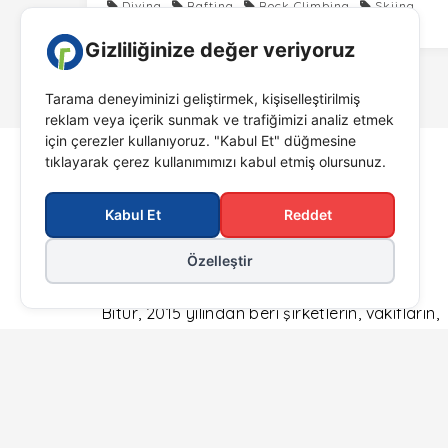
Diving
Rafting
Rock Climbing
Skiing
Bitur, 2015 yılından beri şirketlerin, vakıfların,
derneklerin tüm kurumsal seyahat,
organizasyon, incentive gezileri, toplantı,
etkinlik, tanıtım taleplerine hızlı, pratik, bol
alternatifli çözümler sunarak büyüyor.