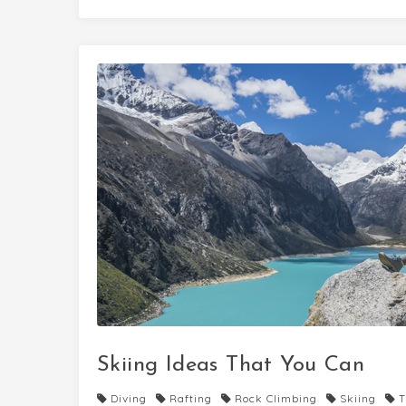
Skiing Ideas That You Can
Diving
Rafting
Rock Climbing
Skiing
T