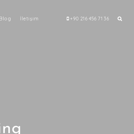
Blog
İletişim
+90 216 456 71 36
ing