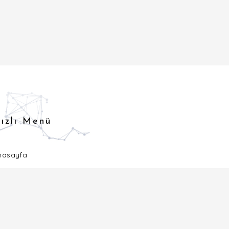
ızlı Menü
nasayfa
eferanslarımız
log
etişim