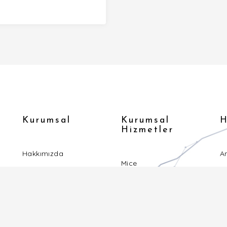
Kurumsal
Kurumsal
H
Hizmetler
Hakkımızda
A
Mice
Hedeflerimiz
R
Kurumsal Seyahat
Değerlerimiz
B
Hizmetleri
İl
Toplantı Ve Etkinlik